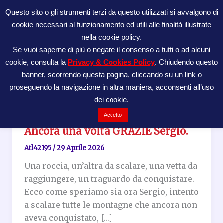
Vai
Questo sito o gli strumenti terzi da questo utilizzati si avvalgono di
al
cookie necessari al funzionamento ed utili alle finalità illustrate
ATL42195
contenuto
nella cookie policy.
Se vuoi saperne di più o negare il consenso a tutti o ad alcuni
cookie, consulta la
Privacy & Cookies Policy
. Chiudendo questo
banner, scorrendo questa pagina, cliccando su un link o
proseguendo la navigazione in altra maniera, acconsenti all’uso
dei cookie.
GENERALI
Accetto
Ancora una volta GRAZIE Sergio.
Atl42195
/
29 Aprile 2026
Una roccia, un’altra da scalare, una vetta da
raggiungere, un traguardo da conquistare.
Ecco come speriamo sia ora Sergio, intento
a scalare tutte le montagne che ancora non
aveva conquistato, […]