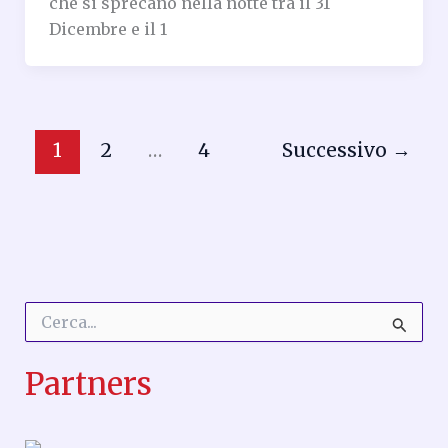
che si sprecano nella notte tra il 31
Dicembre e il 1
1
2
…
4
Successivo
→
C
e
r
Partners
c
a
: